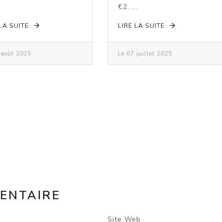
DECLINE
€2. ...
 LA SUITE
LIRE LA SUITE
 août 2025
Le 07 juillet 2025
ENTAIRE
Site Web