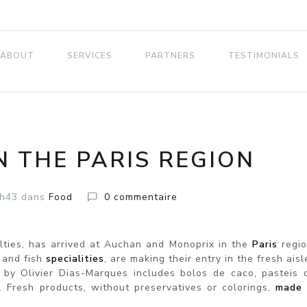
ABOUT
SERVICES
PARTNERS
TESTIMONIALS
N THE PARIS REGION
h43
dans
Food
0
commentaire
lties, has arrived at Auchan and Monoprix in the
Paris
regio
 and fish
specialities
, are making their entry in the fresh aisl
 by Olivier Dias-Marques includes bolos de caco, pasteis 
. Fresh products, without preservatives or colorings,
made 