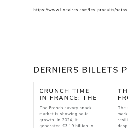
https://www.lineaires.com/les-produits/natos
DERNIERS BILLETS 
CRUNCH TIME
TH
IN FRANCE: THE
FR
SAVOURY
MA
The French savory snack
The 
SNACK BOOM
BO
market is showing solid
mark
IN
growth. In 2024, it
resil
generated €3.19 billion in
despi