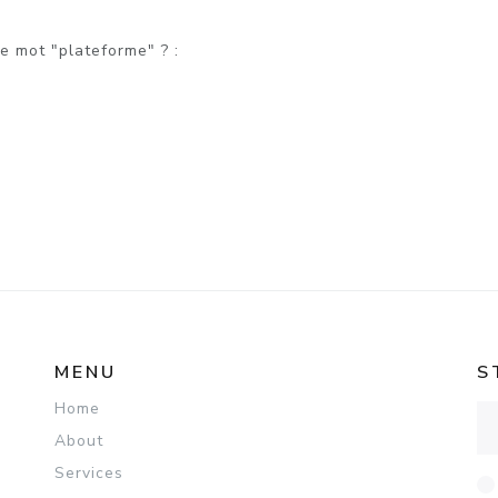
le mot "plateforme" ? :
MENU
S
Home
Ad
About
Services