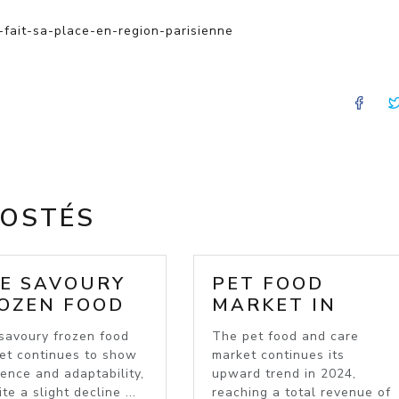
-fait-sa-place-en-region-parisienne
FA
POSTÉS
E SAVOURY
PET FOOD
OZEN FOOD
MARKET IN
RKET: A
2024: VALUE
savoury frozen food
The pet food and care
OMING
GROWTH
et continues to show
market continues its
DUSTRY
DESPITE
ience and adaptability,
upward trend in 2024,
VOLUME
te a slight decline ...
reaching a total revenue of