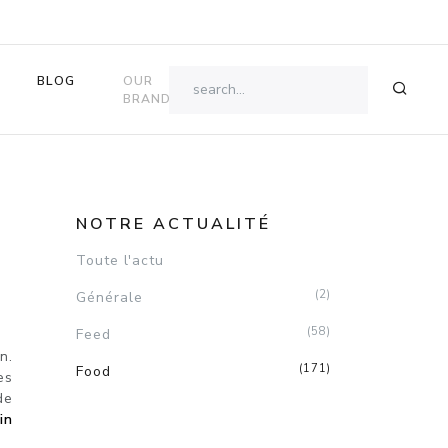
BLOG
OUR
OK
BRANDS
NOTRE ACTUALITÉ
Toute l'actu
(2)
Générale
(58)
Feed
n.
(171)
Food
es
de
in