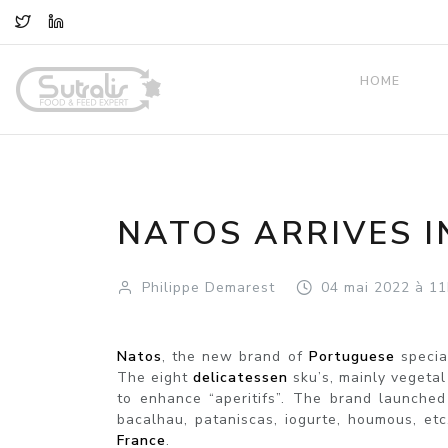
TWITTER
LINKEDIN
HOME
NATOS ARRIVES I
Philippe Demarest
04
mai
2022
à 11
Natos
, the new brand of
Portuguese
specia
The eight
delicatessen
sku’s, mainly vegetal
to enhance “aperitifs”. The brand launched
bacalhau, pataniscas, iogurte, houmous, etc
France
.