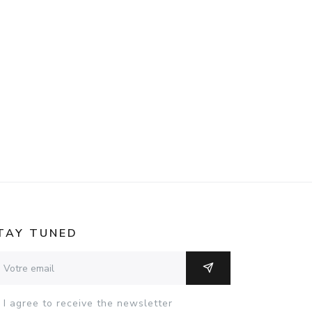
TAY TUNED
resse email
OK
I agree to receive the newsletter