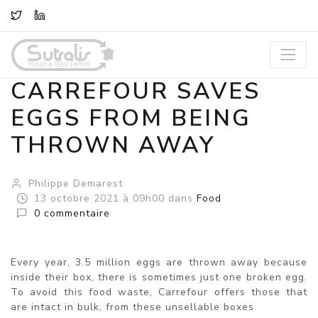
TWITTER
LINKEDIN
CARREFOUR SAVES
EGGS FROM BEING
THROWN AWAY
Philippe Demarest
13
octobre
2021
à 09h00
dans
Food
0
commentaire
Every year, 3.5 million eggs are thrown away because
inside their box, there is sometimes just one broken egg.
To avoid this food waste, Carrefour offers those that
are intact in bulk, from these unsellable boxes