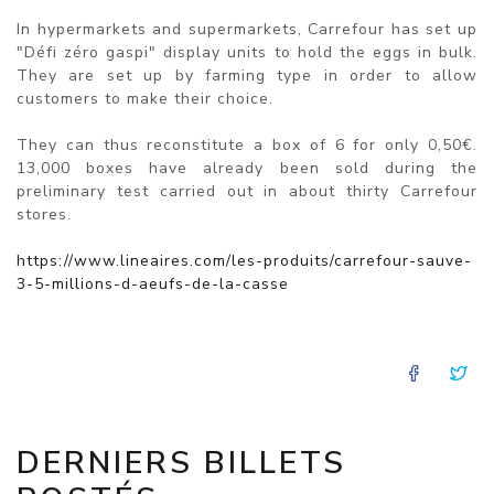
In hypermarkets and supermarkets, Carrefour has set up
"Défi zéro gaspi" display units to hold the eggs in bulk.
They are set up by farming type in order to allow
customers to make their choice.
They can thus reconstitute a box of 6 for only 0,50€.
13,000 boxes have already been sold during the
preliminary test carried out in about thirty Carrefour
stores.
https://www.lineaires.com/les-produits/carrefour-sauve-
3-5-millions-d-aeufs-de-la-casse
FACE
T
DERNIERS BILLETS